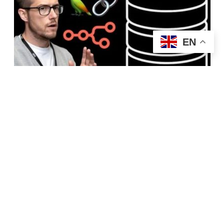
EN
今すぐ登録する
エージェントAIブートキャン
プ：Python、n8n、MCP、RAG